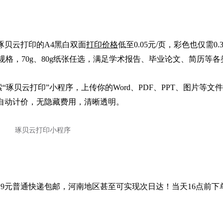
琢贝云打印的A4黑白双面
打印价格
低至0.05元/页，彩色也仅需0.
张规格，70g、80g纸张任选，满足学术报告、毕业论文、简历等
琢贝云打印”小程序，上传你的Word、PDF、PPT、图片等文
自动计价，无隐藏费用，清晰透明。
.9元普通快递包邮，河南地区甚至可实现次日达！当天16点前下