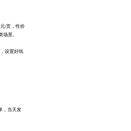
3元/页，性价
各类场景。
件，设置好纸
单，当天发